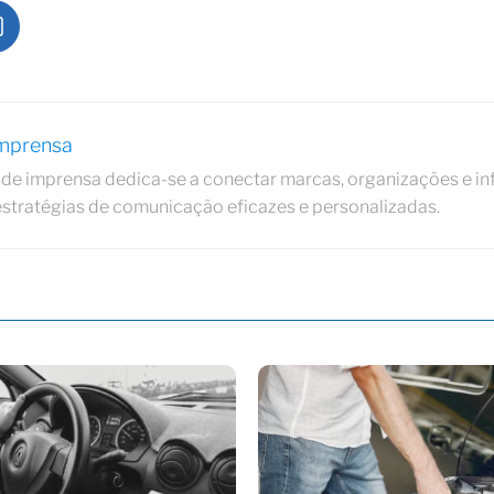
Imprensa
de imprensa dedica-se a conectar marcas, organizações e in
estratégias de comunicação eficazes e personalizadas.