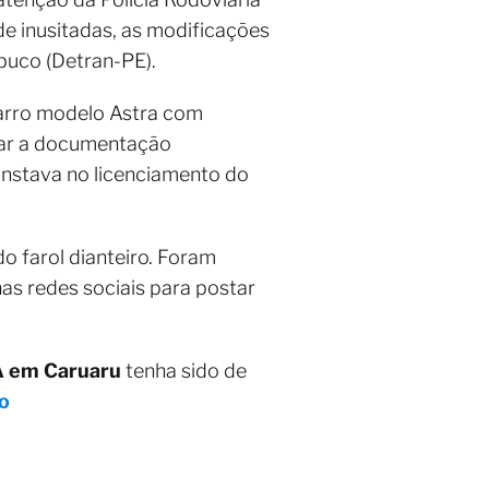
e inusitadas, as modificações
buco (Detran-PE).
carro modelo Astra com
car a documentação
onstava no licenciamento do
do farol dianteiro. Foram
nas redes sociais para postar
UA em Caruaru
tenha sido de
o