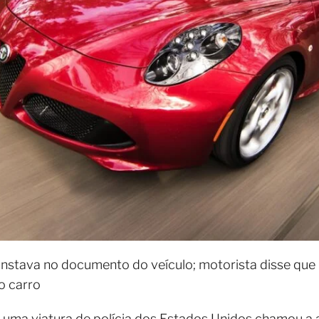
onstava no documento do veículo; motorista disse que 
o carro
uma viatura de polícia dos Estados Unidos chamou a a