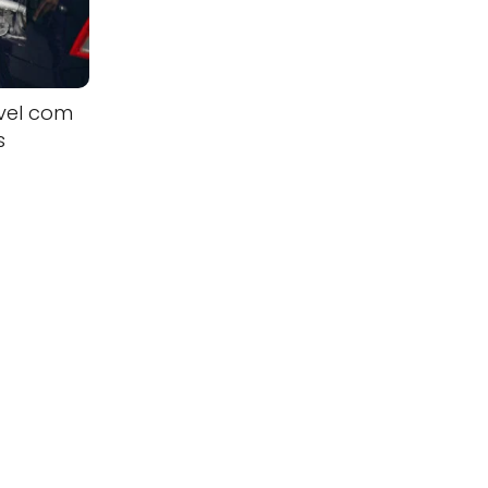
vel com
s