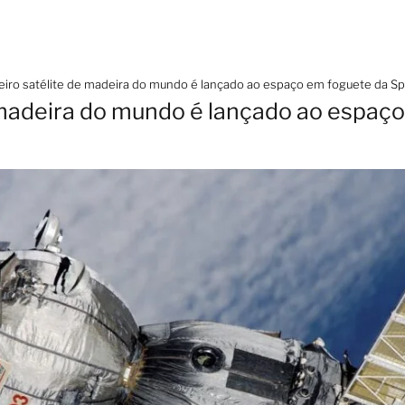
eiro satélite de madeira do mundo é lançado ao espaço em foguete da S
 madeira do mundo é lançado ao espaç