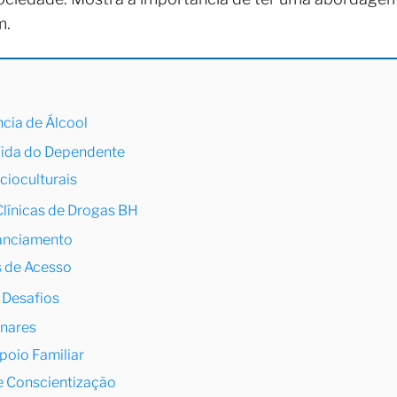
m.
ia de Álcool
Vida do Dependente
cioculturais
línicas de Drogas BH
nanciamento
s de Acesso
 Desafios
inares
poio Familiar
 Conscientização